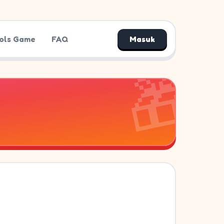
ols Game
FAQ
Masuk
🎁