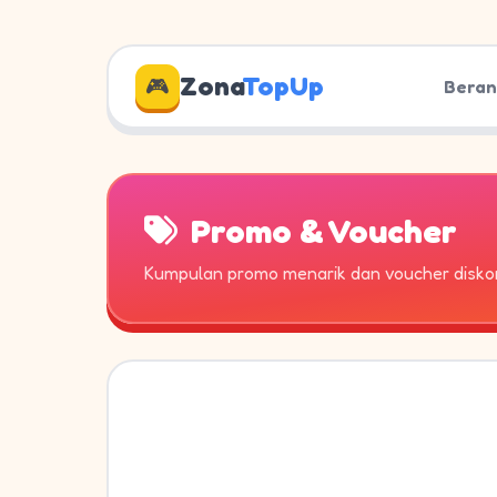
Zona
TopUp
🎮
Bera
Promo & Voucher
Kumpulan promo menarik dan voucher diskon