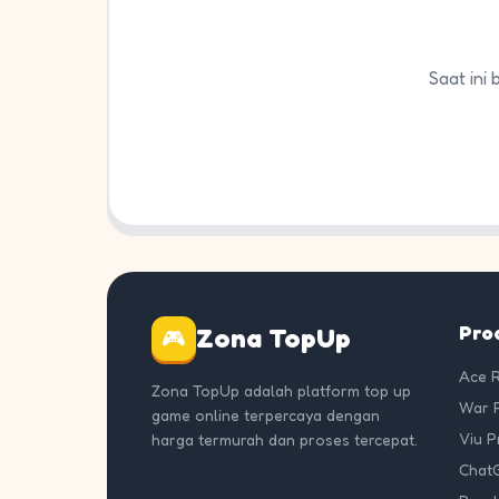
Saat ini
Pro
Zona TopUp
🎮
Ace 
Zona TopUp adalah platform top up
War 
game online terpercaya dengan
Viu 
harga termurah dan proses tercepat.
Chat