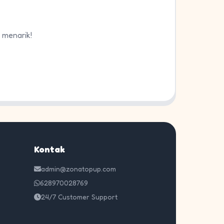
 menarik!
Kontak
admin@zonatopup.com
628970028769
24/7 Customer Support