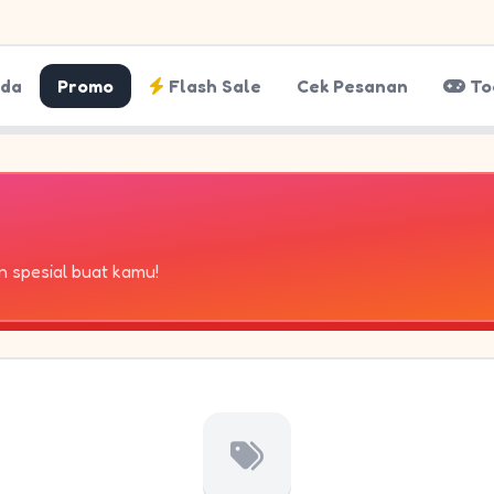
nda
Promo
Flash Sale
Cek Pesanan
To
 spesial buat kamu!