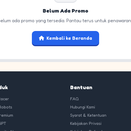
Belum Ada Promo
 belum ada promo yang tersedia. Pantau terus untuk penawaran
Kembali ke Beranda
duk
Bantuan
Racer
FAQ
Robots
Hubungi Kami
Premium
Syarat & Ketentuan
GPT
Kebijakan Privasi