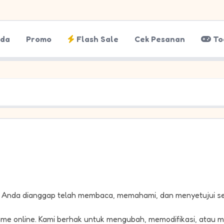
nda
Promo
Flash Sale
Cek Pesanan
To
nda dianggap telah membaca, memahami, dan menyetujui sem
me online. Kami berhak untuk mengubah, memodifikasi, atau 