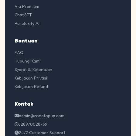
Viu Premium
ChatGPT
Perplexity AI
Bantuan
FAQ
Hubungi Kami
Syarat & Ketentuan
Kebijakan Privasi
Kebijakan Refund
Kontak
admin@zonatopup.com
628970028769
24/7 Customer Support