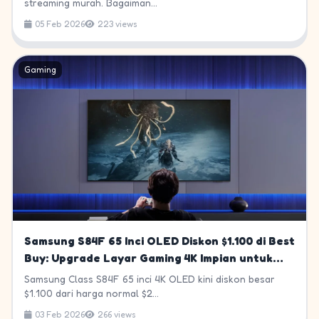
streaming murah. Bagaiman...
05 Feb 2026
223 views
Gaming
Samsung S84F 65 Inci OLED Diskon $1.100 di Best
Buy: Upgrade Layar Gaming 4K Impian untuk
Super Bowl
Samsung Class S84F 65 inci 4K OLED kini diskon besar
$1.100 dari harga normal $2...
03 Feb 2026
266 views