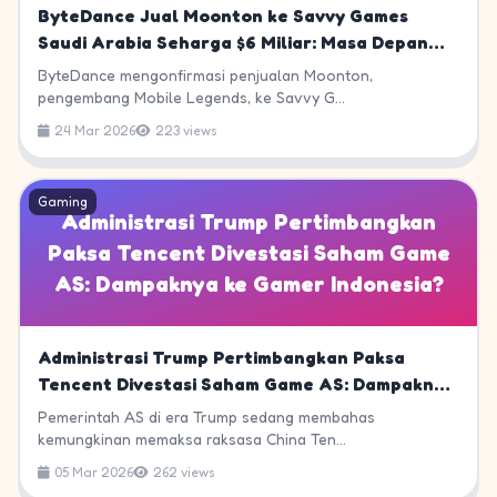
ByteDance Jual Moonton ke Savvy Games
Saudi Arabia Seharga $6 Miliar: Masa Depan
Mobile Legends Bagaimana?
ByteDance mengonfirmasi penjualan Moonton,
pengembang Mobile Legends, ke Savvy G...
24 Mar 2026
223 views
Gaming
Administrasi Trump Pertimbangkan
Paksa Tencent Divestasi Saham Game
AS: Dampaknya ke Gamer Indonesia?
Administrasi Trump Pertimbangkan Paksa
Tencent Divestasi Saham Game AS: Dampaknya
ke Gamer Indonesia?
Pemerintah AS di era Trump sedang membahas
kemungkinan memaksa raksasa China Ten...
05 Mar 2026
262 views