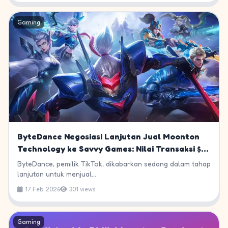
Gaming
ByteDance Negosiasi Lanjutan Jual Moonton
Technology ke Savvy Games: Nilai Transaksi $6-
7 Miliar
ByteDance, pemilik TikTok, dikabarkan sedang dalam tahap
lanjutan untuk menjual...
17 Feb 2026
301 views
Gaming