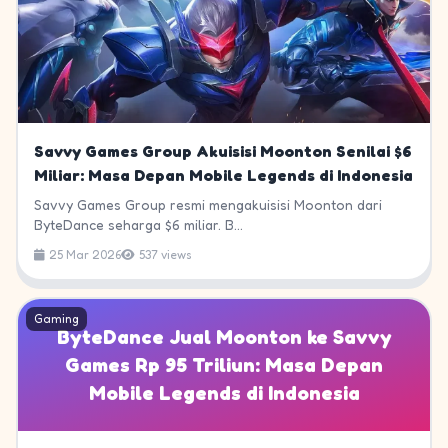
Savvy Games Group Akuisisi Moonton Senilai $6
Miliar: Masa Depan Mobile Legends di Indonesia
Savvy Games Group resmi mengakuisisi Moonton dari
ByteDance seharga $6 miliar. B...
25 Mar 2026
537 views
Gaming
ByteDance Jual Moonton ke Savvy
Games Rp 95 Triliun: Masa Depan
Mobile Legends di Indonesia