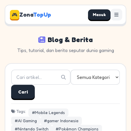
Zona
TopUp
🎮
Masuk
Blog & Berita
Tips, tutorial, dan berita seputar dunia gaming
Cari
Tags:
#Mobile Legends
#esports Indonesia
#AI Gaming
#gamer Indonesia
#Nintendo Switch
#Pokémon Champions