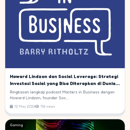
Howard Lindzon dan Social Leverage: Strategi
Investasi Sosial yang Bisa Diterapkan di Dunia
Gaming Indonesia
Ringkasan lengkap podcast Masters in Business dengan
Howard Lindzon, founder Soc...
12 May 2026
156 views
Gaming