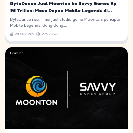
ByteDance Jual Moonton ke Savvy Games Rp
95 Triliun: Masa Depan Mobile Legends di
Indonesia
ByteDance resmi menjual studio game Moonton, pencipta
Mobile Legends: Bang Bang,...
24 Mar 2026
275 views
Gaming