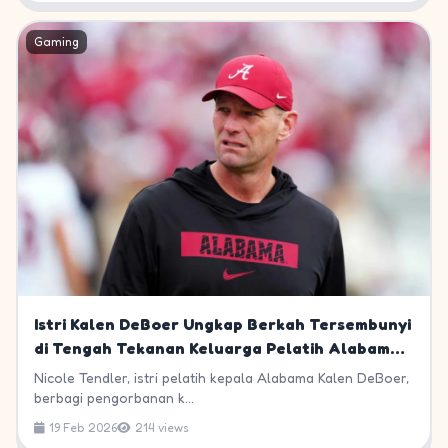
Gaming
Istri Kalen DeBoer Ungkap Berkah Tersembunyi
di Tengah Tekanan Keluarga Pelatih Alabama
Crimson Tide
Nicole Tendler, istri pelatih kepala Alabama Kalen DeBoer,
berbagi pengorbanan k...
19 Feb 2026
214 views