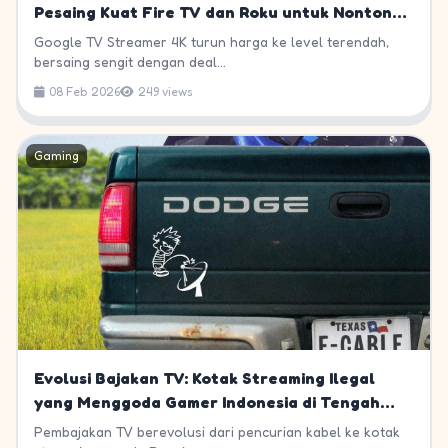
Pesaing Kuat Fire TV dan Roku untuk Nonton
Esports di TV Besar
Google TV Streamer 4K turun harga ke level terendah,
bersaing sengit dengan deal...
08 Feb 2026
249 views
Gaming
Evolusi Bajakan TV: Kotak Streaming Ilegal
yang Menggoda Gamer Indonesia di Tengah
Harga Langganan Melambung
Pembajakan TV berevolusi dari pencurian kabel ke kotak