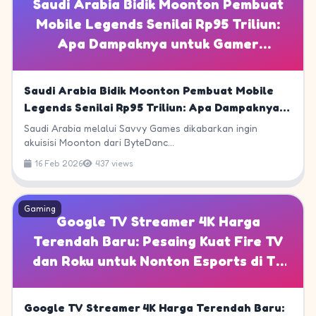
Saudi Arabia Bidik Moonton Pembuat
Mobile Legends Senilai Rp95 Triliun:
Apa Dampaknya untuk Gamer
Indonesia?
Saudi Arabia Bidik Moonton Pembuat Mobile
Legends Senilai Rp95 Triliun: Apa Dampaknya
untuk Gamer Indonesia?
Saudi Arabia melalui Savvy Games dikabarkan ingin
akuisisi Moonton dari ByteDanc...
16 Feb 2026
437 views
Gaming
Google TV Streamer 4K Harga
Terendah Baru: Pesaing Kuat Fire TV
dan Roku untuk Nonton Esports di TV
Besar
Google TV Streamer 4K Harga Terendah Baru: