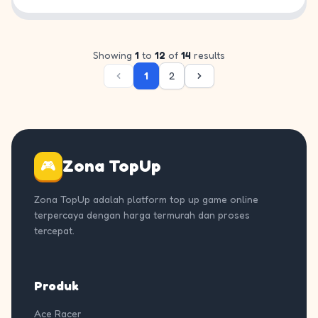
Showing
1
to
12
of
14
results
1
2
Zona TopUp
🎮
Zona TopUp adalah platform top up game online
terpercaya dengan harga termurah dan proses
tercepat.
Produk
Ace Racer