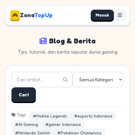
Zona
TopUp
🎮
Masuk
Blog & Berita
Tips, tutorial, dan berita seputar dunia gaming
Cari
Tags:
#Mobile Legends
#esports Indonesia
#AI Gaming
#gamer Indonesia
#Nintendo Switch
#Pokémon Champions