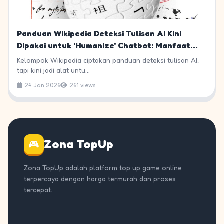
Panduan Wikipedia Deteksi Tulisan AI Kini
Dipakai untuk 'Humanize' Chatbot: Manfaat
Besar bagi Gamer Indonesia
Kelompok Wikipedia ciptakan panduan deteksi tulisan AI,
tapi kini jadi alat untu...
24 Jan 2026
261 views
Zona TopUp
🎮
Zona TopUp adalah platform top up game online
terpercaya dengan harga termurah dan proses
tercepat.