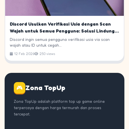
Discord Usulkan Verifikasi Usia dengan Scan
Wajah untuk Semua Pengguna: Solusi Lindungi
Anak atau Ancaman Privasi?
Discord ingin semua pengguna verifikasi usia via scan
wajah atau ID untuk cegah...
12 Feb 2026
250 views
Zona TopUp
🎮
Zona TopUp adalah platform top up game online
terpercaya dengan harga termurah dan proses
tercepat.