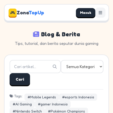
Zona
TopUp
🎮
Masuk
Blog & Berita
Tips, tutorial, dan berita seputar dunia gaming
Cari
Tags:
#Mobile Legends
#esports Indonesia
#AI Gaming
#gamer Indonesia
#Nintendo Switch
#Pokémon Champions