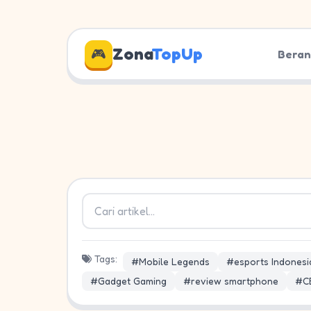
Zona
TopUp
🎮
Bera
Tags:
#Mobile Legends
#esports Indonesi
#Gadget Gaming
#review smartphone
#C