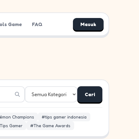
ols Game
FAQ
Masuk
Cari
émon Champions
#tips gamer indonesia
Tips Gamer
#The Game Awards