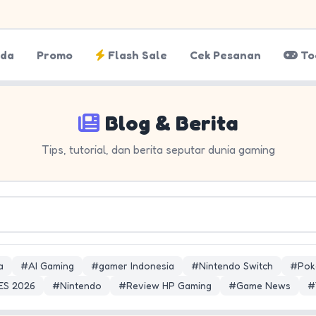
nda
Promo
Flash Sale
Cek Pesanan
To
Blog & Berita
Tips, tutorial, dan berita seputar dunia gaming
a
#AI Gaming
#gamer Indonesia
#Nintendo Switch
#Pok
ES 2026
#Nintendo
#Review HP Gaming
#Game News
#