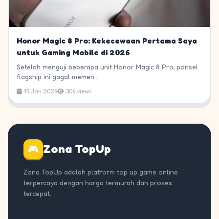
Honor Magic 8 Pro: Kekecewaan Pertama Saya
untuk Gaming Mobile di 2026
Setelah menguji beberapa unit Honor Magic 8 Pro, ponsel
flagship ini gagal memen...
19 Jan 2026
306 views
Zona TopUp
🎮
Zona TopUp adalah platform top up game online
terpercaya dengan harga termurah dan proses
tercepat.