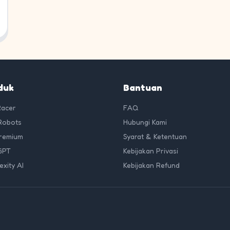
duk
Bantuan
Racer
FAQ
Robots
Hubungi Kami
Premium
Syarat & Ketentuan
GPT
Kebijakan Privasi
exity AI
Kebijakan Refund