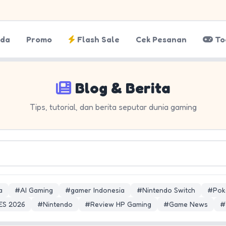
nda
Promo
Flash Sale
Cek Pesanan
To
Blog & Berita
Tips, tutorial, dan berita seputar dunia gaming
a
#AI Gaming
#gamer Indonesia
#Nintendo Switch
#Pok
ES 2026
#Nintendo
#Review HP Gaming
#Game News
#