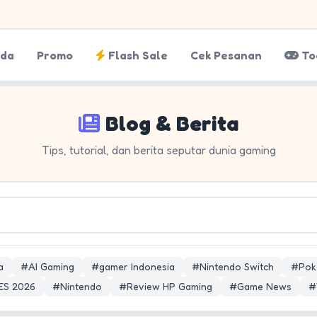
nda
Promo
Flash Sale
Cek Pesanan
To
Blog & Berita
Tips, tutorial, dan berita seputar dunia gaming
a
#AI Gaming
#gamer Indonesia
#Nintendo Switch
#Pok
ES 2026
#Nintendo
#Review HP Gaming
#Game News
#