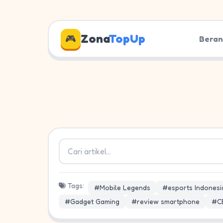
Zona
TopUp
🎮
Bera
Tags:
#Mobile Legends
#esports Indonesi
#Gadget Gaming
#review smartphone
#C