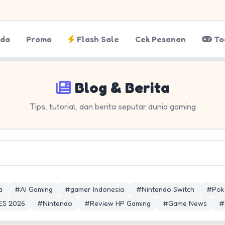
nda
Promo
Flash Sale
Cek Pesanan
To
Blog & Berita
Tips, tutorial, dan berita seputar dunia gaming
a
#AI Gaming
#gamer Indonesia
#Nintendo Switch
#Pok
ES 2026
#Nintendo
#Review HP Gaming
#Game News
#