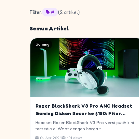
Filter:
(2 artikel)
#
Semua Artikel
Gaming
Razer BlackShark V3 Pro ANC Headset
Gaming Diskon Besar ke $190: Fitur
Esports Kelas Dunia
Headset Razer BlackShark V3 Pro versi putih kini
tersedia di Woot dengan harga t...
04 Apr 2026
191 views