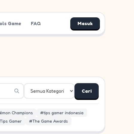
ols Game
FAQ
Masuk
Cari
émon Champions
#tips gamer indonesia
Tips Gamer
#The Game Awards