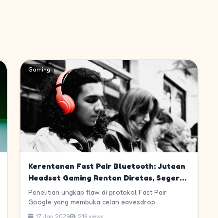
Gaming
Kerentanan Fast Pair Bluetooth: Jutaan
Headset Gaming Rentan Diretas, Segera
Update Firmware!
Penelitian ungkap flaw di protokol Fast Pair
Google yang membuka celah eavesdrop...
17 Jan 2026
216 views