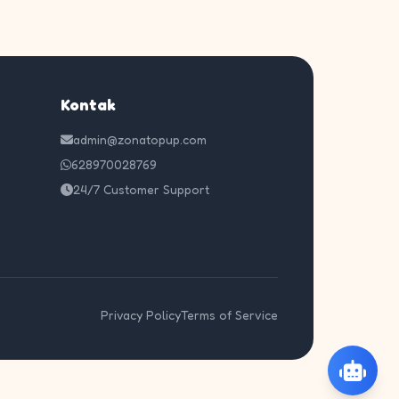
Kontak
admin@zonatopup.com
628970028769
24/7 Customer Support
Privacy Policy
Terms of Service