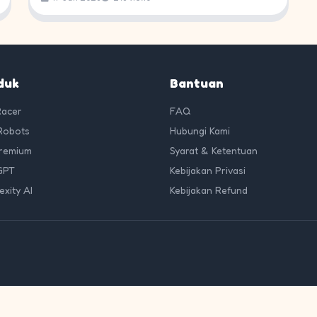
duk
Bantuan
Racer
FAQ
Robots
Hubungi Kami
Premium
Syarat & Ketentuan
GPT
Kebijakan Privasi
exity AI
Kebijakan Refund