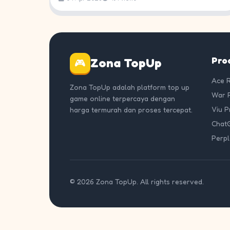
Pro
Zona TopUp
🎮
Ace 
Zona TopUp adalah platform top up
War 
game online terpercaya dengan
Viu 
harga termurah dan proses tercepat.
Chat
Perpl
© 2026 Zona TopUp. All rights reserved.