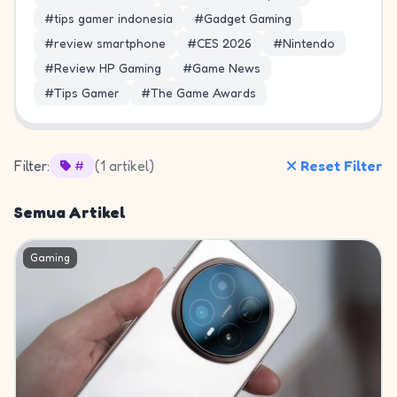
#tips gamer indonesia
#Gadget Gaming
#review smartphone
#CES 2026
#Nintendo
#Review HP Gaming
#Game News
#Tips Gamer
#The Game Awards
Filter:
(1 artikel)
Reset Filter
#
Semua Artikel
Gaming