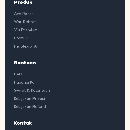
Produk
Ace Racer
War Robots
Viu Premium
ChatGPT
Perplexity AI
Bantuan
FAQ
Hubungi Kami
Syarat & Ketentuan
Kebijakan Privasi
Kebijakan Refund
Kontak