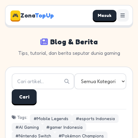
Zona
TopUp
🎮
Masuk
Blog & Berita
Tips, tutorial, dan berita seputar dunia gaming
Cari
Tags:
#Mobile Legends
#esports Indonesia
#AI Gaming
#gamer Indonesia
#Nintendo Switch
#Pokémon Champions