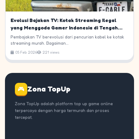
Evolusi Bajakan TV: Kotak Streaming Ilegal
yang Menggoda Gamer Indonesia di Tengah
Harga Langganan Melambung
Pembajakan TV berevolusi dari pencurian kabel ke kotak
streaming murah. Bagaiman...
05 Feb 2026
221 views
Zona TopUp
🎮
Zona TopUp adalah platform top up game online
terpercaya dengan harga termurah dan proses
tercepat.