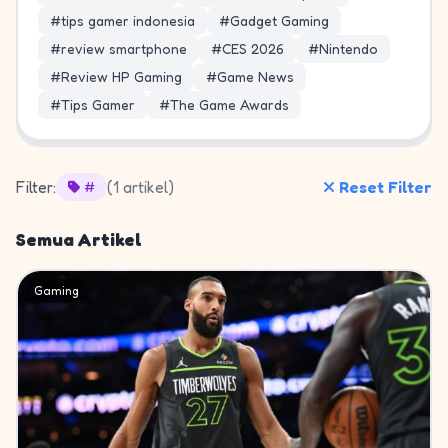
#tips gamer indonesia
#Gadget Gaming
#review smartphone
#CES 2026
#Nintendo
#Review HP Gaming
#Game News
#Tips Gamer
#The Game Awards
Filter:
(1 artikel)
Reset Filter
#
Semua Artikel
Gaming