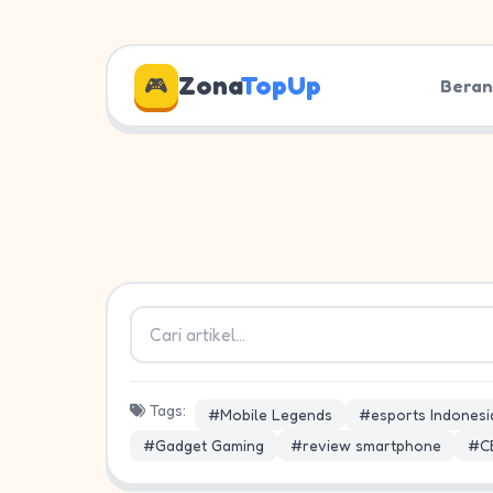
Zona
TopUp
🎮
Bera
Tags:
#Mobile Legends
#esports Indonesi
#Gadget Gaming
#review smartphone
#C