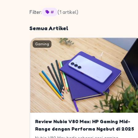
Filter:
(1 artikel)
#
Semua Artikel
Gaming
Review Nubia V80 Max: HP Gaming Mid-
Range dengan Performa Ngebut di 2025
Nubia V80 Max hadir sebagai opsi gaming