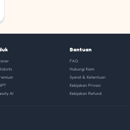
duk
Bantuan
Racer
FAQ
Robots
Hubungi Kami
Premium
Syarat & Ketentuan
GPT
Kebijakan Privasi
exity AI
Kebijakan Refund