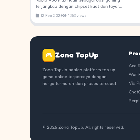
terjangkau dengan chipset kuat dan layar...
12 Feb 2026
1253 views
Pro
Zona TopUp
🎮
Ace 
Zona TopUp adalah platform top up
War 
game online terpercaya dengan
Viu 
harga termurah dan proses tercepat.
Chat
Perpl
© 2026 Zona TopUp. All rights reserved.