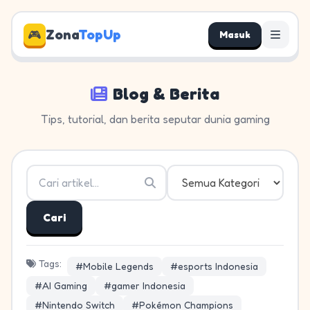
Zona
TopUp
🎮
Masuk
Blog & Berita
Tips, tutorial, dan berita seputar dunia gaming
Cari
Tags:
#Mobile Legends
#esports Indonesia
#AI Gaming
#gamer Indonesia
#Nintendo Switch
#Pokémon Champions