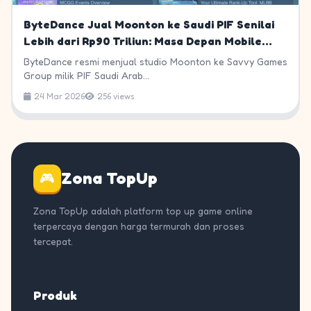
ByteDance Jual Moonton ke Saudi PIF Senilai
Lebih dari Rp90 Triliun: Masa Depan Mobile
Legends di Indonesia
ByteDance resmi menjual studio Moonton ke Savvy Games
Group milik PIF Saudi Arab...
24 Mar 2026
256 views
Zona TopUp
🎮
Zona TopUp adalah platform top up game online
terpercaya dengan harga termurah dan proses
tercepat.
Produk