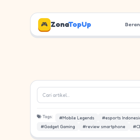
Zona
TopUp
🎮
Bera
Tags:
#Mobile Legends
#esports Indonesi
#Gadget Gaming
#review smartphone
#C