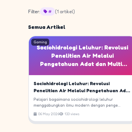
Filter:
(1 artikel)
#
Semua Artikel
Gaming
Sociohidrologi Leluhur: Revolusi
Penelitian Air Melalui
Pengetahuan Adat dan Multi-
Perspektif
Sociohidrologi Leluhur: Revolusi
Penelitian Air Melalui Pengetahuan Adat
dan Multi-Perspektif
Pelajari bagaimana sociohidrologi leluhur
menggabungkan ilmu modern dengan penge...
06 May 2026
133 views