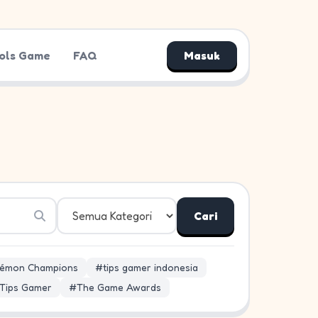
ols Game
FAQ
Masuk
Cari
émon Champions
#tips gamer indonesia
Tips Gamer
#The Game Awards