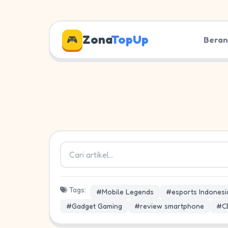
Zona
TopUp
🎮
Bera
Tags:
#Mobile Legends
#esports Indonesi
#Gadget Gaming
#review smartphone
#C