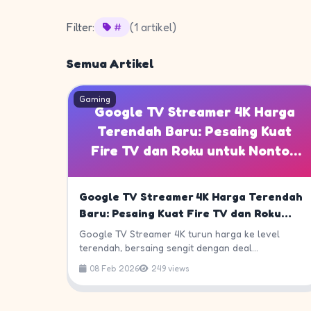
Filter:
(1 artikel)
#
Semua Artikel
Gaming
Google TV Streamer 4K Harga
Terendah Baru: Pesaing Kuat
Fire TV dan Roku untuk Nonton
Esports di TV Besar
Google TV Streamer 4K Harga Terendah
Baru: Pesaing Kuat Fire TV dan Roku
untuk Nonton Esports di TV Besar
Google TV Streamer 4K turun harga ke level
terendah, bersaing sengit dengan deal...
08 Feb 2026
249 views