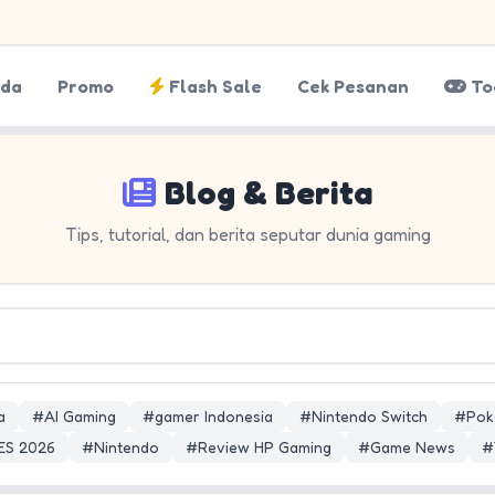
nda
Promo
Flash Sale
Cek Pesanan
To
Blog & Berita
Tips, tutorial, dan berita seputar dunia gaming
a
#AI Gaming
#gamer Indonesia
#Nintendo Switch
#Pok
ES 2026
#Nintendo
#Review HP Gaming
#Game News
#