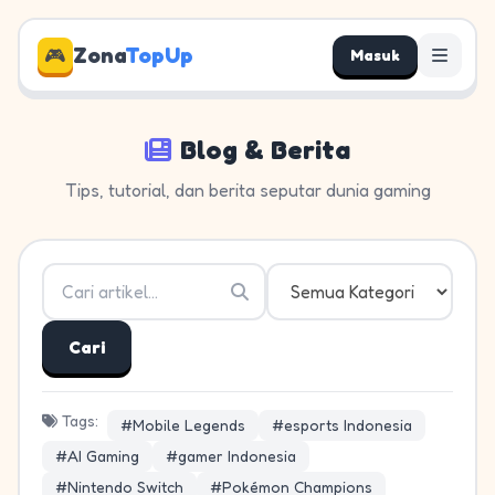
Zona
TopUp
🎮
Masuk
Blog & Berita
Tips, tutorial, dan berita seputar dunia gaming
Cari
Tags:
#Mobile Legends
#esports Indonesia
#AI Gaming
#gamer Indonesia
#Nintendo Switch
#Pokémon Champions