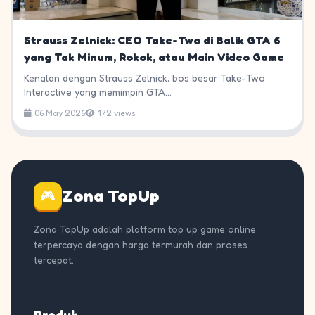
Strauss Zelnick: CEO Take-Two di Balik GTA 6
yang Tak Minum, Rokok, atau Main Video Game
Kenalan dengan Strauss Zelnick, bos besar Take-Two
Interactive yang memimpin GTA...
06 May 2026
172 views
Zona TopUp
🎮
Zona TopUp adalah platform top up game online
terpercaya dengan harga termurah dan proses
tercepat.
Produk