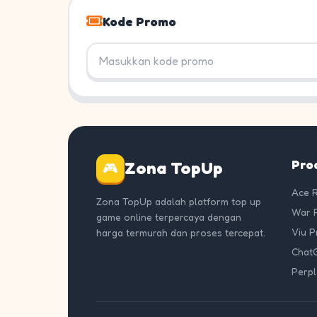
Kode Promo
Pro
Zona TopUp
🎮
Ace 
Zona TopUp adalah platform top up
War 
game online terpercaya dengan
Viu 
harga termurah dan proses tercepat.
Chat
Perpl