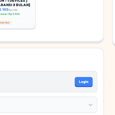
N - 1 DEVICES ]
ARANSI 3 BULAN]
6.100
Rp 7.100
mber: Rp 5.900
INSTAN
Login