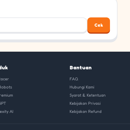
Cek
duk
Bantuan
Racer
FAQ
Robots
Hubungi Kami
Premium
Syarat & Ketentuan
GPT
Kebijakan Privasi
exity AI
Kebijakan Refund