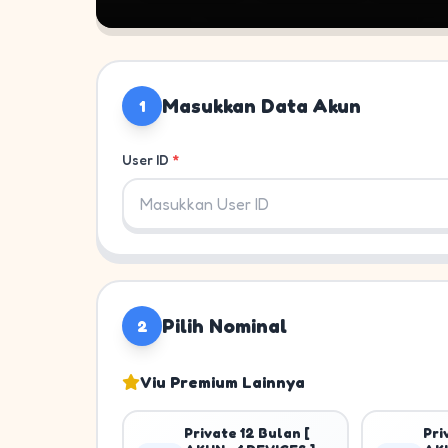
Masukkan Data Akun
1
User ID
*
Pilih Nominal
2
Viu Premium Lainnya
Private 12 Bulan [
Pri