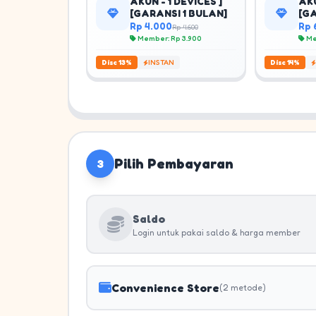
AKUN - 1 DEVICES ]
AKU
[GARANSI 1 BULAN]
[G
Rp 4.000
Rp 
Rp 4.600
Member: Rp 3.900
Me
Disc 13%
INSTAN
Disc 14%
Pilih Pembayaran
3
Saldo
Login untuk pakai saldo & harga member
Convenience Store
(2 metode)