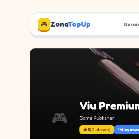
Zona
TopUp
🎮
Bera
Viu Premiu
🎮
Game Publisher
5
(0 ulasan)
Layanan