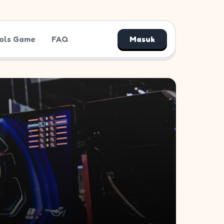
ols Game
FAQ
Masuk