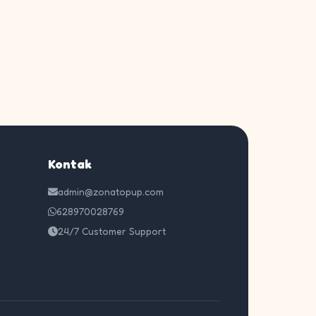
Kontak
admin@zonatopup.com
628970028769
24/7 Customer Support