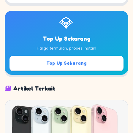
💎
Top Up Sekarang
Harga termurah, proses instan!
Top Up Sekarang
Artikel Terkait