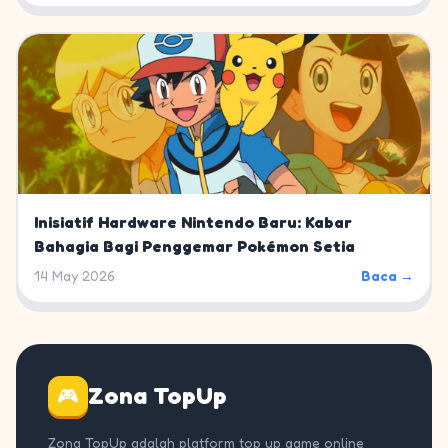
Inisiatif Hardware Nintendo Baru: Kabar
Bahagia Bagi Penggemar Pokémon Setia
14 May 2026
Baca →
Zona TopUp
🎮
Zona TopUp adalah platform top up game online