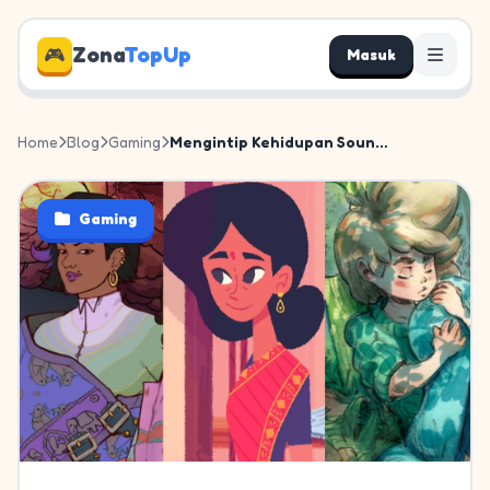
Zona
TopUp
🎮
Masuk
Home
Blog
Gaming
Mengintip Kehidupan Sound Desi...
Gaming