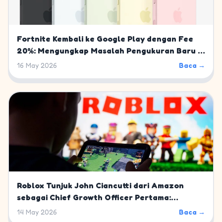
Fortnite Kembali ke Google Play dengan Fee
20%: Mengungkap Masalah Pengukuran Baru di
Mobile Gaming
16 May 2026
Baca →
Roblox Tunjuk John Ciancutti dari Amazon
sebagai Chief Growth Officer Pertama:
Langkah Strategis Menuju 10% Pasar Gaming
14 May 2026
Baca →
Global