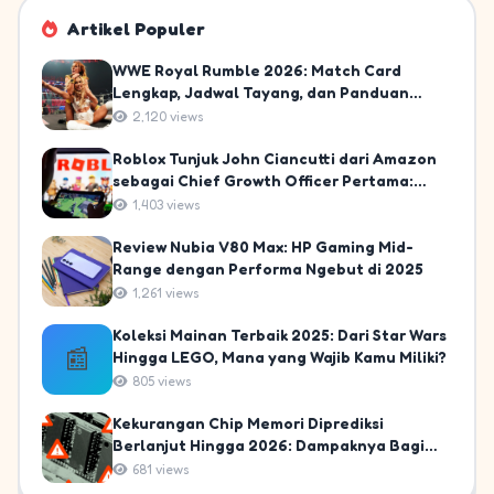
Artikel Populer
WWE Royal Rumble 2026: Match Card
Lengkap, Jadwal Tayang, dan Panduan
Nonton untuk Fans Indonesia
2,120 views
Roblox Tunjuk John Ciancutti dari Amazon
sebagai Chief Growth Officer Pertama:
Langkah Strategis Menuju 10% Pasar
1,403 views
Gaming Global
Review Nubia V80 Max: HP Gaming Mid-
Range dengan Performa Ngebut di 2025
1,261 views
Koleksi Mainan Terbaik 2025: Dari Star Wars
📰
Hingga LEGO, Mana yang Wajib Kamu Miliki?
805 views
Kekurangan Chip Memori Diprediksi
Berlanjut Hingga 2026: Dampaknya Bagi
Gamer dan PC Build Indonesia!
681 views