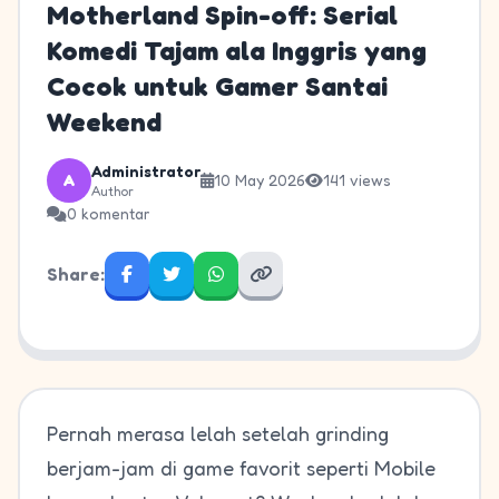
Motherland Spin-off: Serial
Komedi Tajam ala Inggris yang
Cocok untuk Gamer Santai
Weekend
Administrator
A
10 May 2026
141 views
Author
0 komentar
Share:
Pernah merasa lelah setelah grinding
berjam-jam di game favorit seperti Mobile