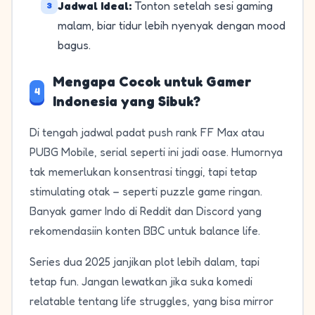
Jadwal Ideal:
Tonton setelah sesi gaming
3
malam, biar tidur lebih nyenyak dengan mood
bagus.
Mengapa Cocok untuk Gamer
4
Indonesia yang Sibuk?
Di tengah jadwal padat push rank FF Max atau
PUBG Mobile, serial seperti ini jadi oase. Humornya
tak memerlukan konsentrasi tinggi, tapi tetap
stimulating otak – seperti puzzle game ringan.
Banyak gamer Indo di Reddit dan Discord yang
rekomendasiin konten BBC untuk balance life.
Series dua 2025 janjikan plot lebih dalam, tapi
tetap fun. Jangan lewatkan jika suka komedi
relatable tentang life struggles, yang bisa mirror