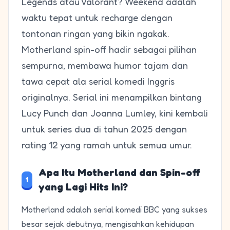
Legends atau Valorant? Weekend adalah
waktu tepat untuk recharge dengan
tontonan ringan yang bikin ngakak.
Motherland spin-off hadir sebagai pilihan
sempurna, membawa humor tajam dan
tawa cepat ala serial komedi Inggris
originalnya. Serial ini menampilkan bintang
Lucy Punch dan Joanna Lumley, kini kembali
untuk series dua di tahun 2025 dengan
rating 12 yang ramah untuk semua umur.
Apa Itu Motherland dan Spin-off
1
yang Lagi Hits Ini?
Motherland adalah serial komedi BBC yang sukses
besar sejak debutnya, mengisahkan kehidupan