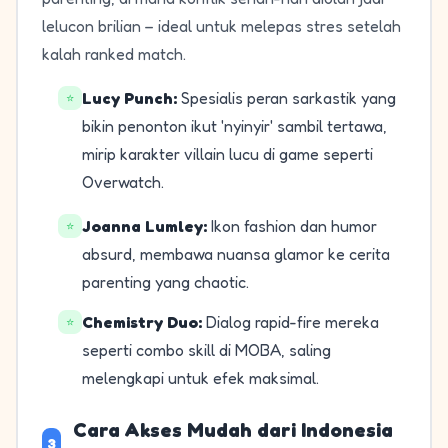
lelucon brilian – ideal untuk melepas stres setelah
kalah ranked match.
Lucy Punch:
Spesialis peran sarkastik yang
⭐
bikin penonton ikut 'nyinyir' sambil tertawa,
mirip karakter villain lucu di game seperti
Overwatch.
Joanna Lumley:
Ikon fashion dan humor
⭐
absurd, membawa nuansa glamor ke cerita
parenting yang chaotic.
Chemistry Duo:
Dialog rapid-fire mereka
⭐
seperti combo skill di MOBA, saling
melengkapi untuk efek maksimal.
Cara Akses Mudah dari Indonesia
3