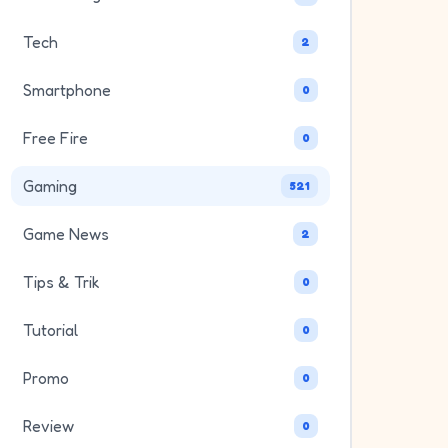
Tech
2
Smartphone
0
Free Fire
0
Gaming
521
Game News
2
Tips & Trik
0
Tutorial
0
Promo
0
Review
0