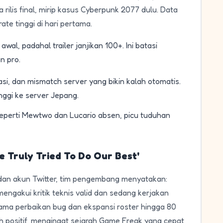
a rilis final, mirip kasus Cyberpunk 2077 dulu. Data
ate tinggi di hari pertama.
al, padahal trailer janjikan 100+. Ini batasi
n pro.
si, dan mismatch server yang bikin kalah otomatis.
nggi ke server Jepang.
perti Mewtwo dan Lucario absen, picu tuduhan
 Truly Tried To Do Our Best'
dan akun Twitter, tim pengembang menyatakan:
engakui kritik teknis valid dan sedang kerjakan
ama perbaikan bug dan ekspansi roster hingga 80
h positif, mengingat sejarah Game Freak yang cepat