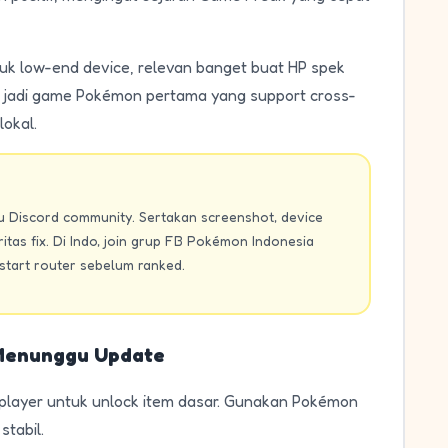
ntuk low-end device, relevan banget buat HP spek
bisa jadi game Pokémon pertama yang support cross-
lokal.
 Discord community. Sertakan screenshot, device
ritas fix. Di Indo, join grup FB Pokémon Indonesia
start router sebelum ranked.
 Menunggu Update
e-player untuk unlock item dasar. Gunakan Pokémon
stabil.