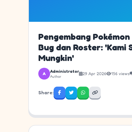
Pengembang Pokémon C
Bug dan Roster: 'Kami
Mungkin'
Administrator
A
29 Apr 2026
156 views
Author
Share: