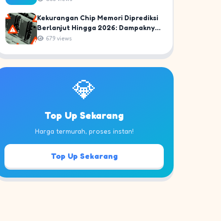
Kekurangan Chip Memori Diprediksi
Berlanjut Hingga 2026: Dampaknya
Bagi Gamer dan PC Build Indonesia!
679 views
💎
Top Up Sekarang
Harga termurah, proses instan!
Top Up Sekarang