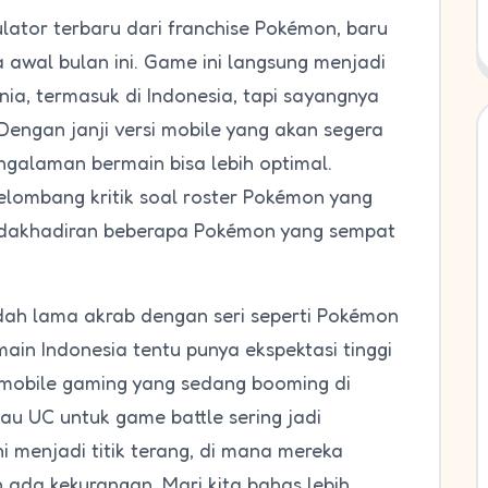
ator terbaru dari franchise Pokémon, baru
 awal bulan ini. Game ini langsung menjadi
ia, termasuk di Indonesia, tapi sayangnya
engan janji versi mobile yang akan segera
galaman bermain bisa lebih optimal.
elombang kritik soal roster Pokémon yang
etidakhadiran beberapa Pokémon yang sempat
ah lama akrab dengan seri seperti Pokémon
in Indonesia tentu punya ekspektasi tinggi
ra mobile gaming yang sedang booming di
au UC untuk game battle sering jadi
i menjadi titik terang, di mana mereka
ada kekurangan. Mari kita bahas lebih