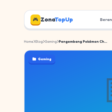
Zona
TopUp
🎮
Bera
Home
Blog
Gaming
Pengembang Pokémon Champions T...
Gaming