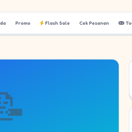
nda
Promo
Flash Sale
Cek Pesanan
To
📝