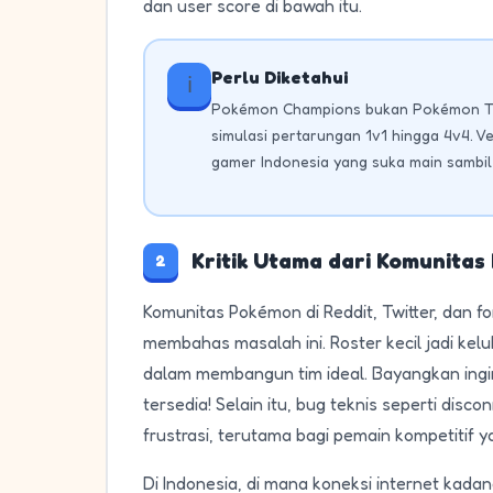
dan user score di bawah itu.
Perlu Diketahui
ℹ️
Pokémon Champions bukan Pokémon TCG 
simulasi pertarungan 1v1 hingga 4v4. Ve
gamer Indonesia yang suka main sambil
Kritik Utama dari Komunitas
2
Komunitas Pokémon di Reddit, Twitter, dan f
membahas masalah ini. Roster kecil jadi ke
dalam membangun tim ideal. Bayangkan ingi
tersedia! Selain itu, bug teknis seperti dis
frustrasi, terutama bagi pemain kompetitif y
Di Indonesia, di mana koneksi internet kadang