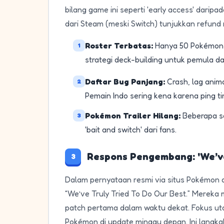
bilang game ini seperti 'early access' daripad
dari Steam (meski Switch) tunjukkan refund r
Roster Terbatas:
Hanya 50 Pokémon aw
1
strategi deck-building untuk pemula da
Daftar Bug Panjang:
Crash, lag anima
2
Pemain Indo sering kena karena ping ti
Pokémon Trailer Hilang:
Beberapa se
3
'bait and switch' dari fans.
Respons Pengembang: 'We’ve
3
Dalam pernyataan resmi via situs Pokémon 
“We’ve Truly Tried To Do Our Best.” Mereka m
patch pertama dalam waktu dekat. Fokus ut
Pokémon di update minggu depan. Ini langka