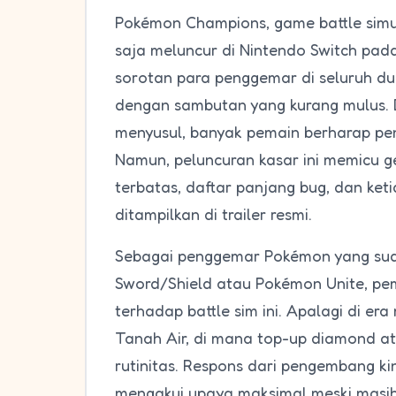
Pokémon Champions, game battle simul
saja meluncur di Nintendo Switch pada
sorotan para penggemar di seluruh dun
dengan sambutan yang kurang mulus. D
menyusul, banyak pemain berharap pen
Namun, peluncuran kasar ini memicu g
terbatas, daftar panjang bug, dan k
ditampilkan di trailer resmi.
Sebagai penggemar Pokémon yang sud
Sword/Shield atau Pokémon Unite, pema
terhadap battle sim ini. Apalagi di e
Tanah Air, di mana top-up diamond at
rutinitas. Respons dari pengembang kin
mengakui upaya maksimal meski masih 