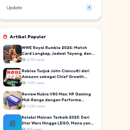
Update
1
Artikel Populer
WWE Royal Rumble 2026: Match
Card Lengkap, Jadwal Tayang, dan
Panduan Nonton untuk Fans
2,119 views
Indonesia
Roblox Tunjuk John Ciancutti dari
Amazon sebagai Chief Growth
Officer Pertama: Langkah Strategis
1,401 views
Menuju 10% Pasar Gaming Global
Review Nubia V80 Max: HP Gaming
Mid-Range dengan Performa
Ngebut di 2025
1,260 views
Koleksi Mainan Terbaik 2025: Dari
📰
Star Wars Hingga LEGO, Mana yang
Wajib Kamu Miliki?
805 views