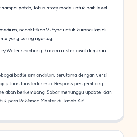
r sampai patch, fokus story mode untuk naik level
medium, nonaktifkan V-Sync untuk kurangi lag di
ome yang sering nge-lag.
Fire/Water seimbang, karena roster awal dominan
agai battle sim andalan, terutama dengan versi
agi jutaan fans Indonesia. Respons pengembang
a game akan berkembang. Sabar menunggu update, dan
uk para Pokémon Master di Tanah Air!