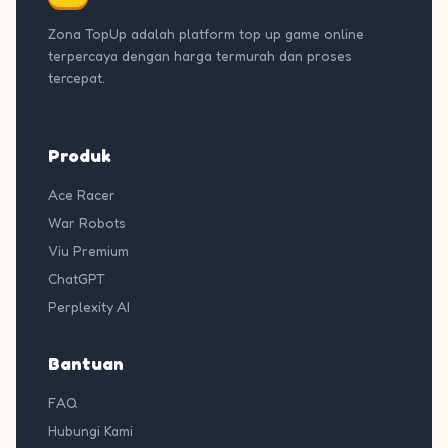
Zona TopUp adalah platform top up game online
terpercaya dengan harga termurah dan proses
tercepat.
Produk
Ace Racer
War Robots
Viu Premium
ChatGPT
Perplexity AI
Bantuan
FAQ
Hubungi Kami