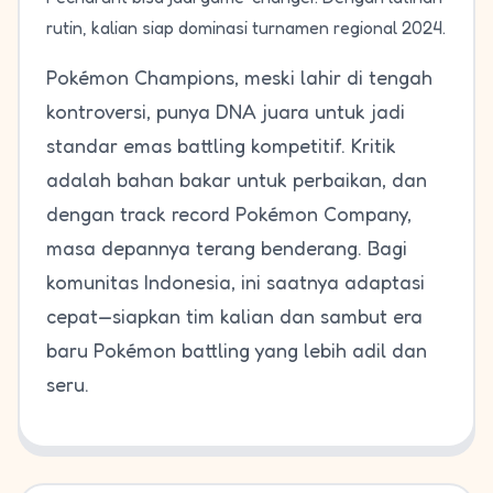
rutin, kalian siap dominasi turnamen regional 2024.
Pokémon Champions, meski lahir di tengah
kontroversi, punya DNA juara untuk jadi
standar emas battling kompetitif. Kritik
adalah bahan bakar untuk perbaikan, dan
dengan track record Pokémon Company,
masa depannya terang benderang. Bagi
komunitas Indonesia, ini saatnya adaptasi
cepat—siapkan tim kalian dan sambut era
baru Pokémon battling yang lebih adil dan
seru.