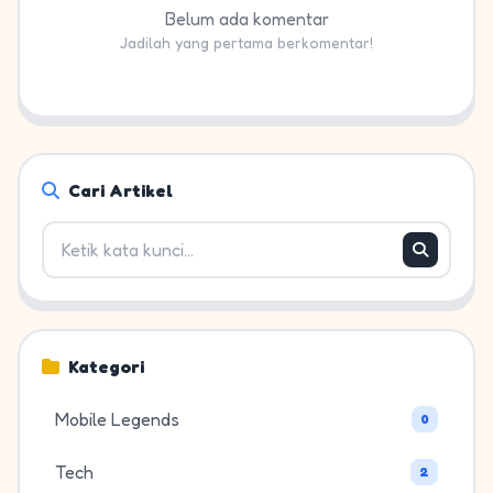
Belum ada komentar
Jadilah yang pertama berkomentar!
Cari Artikel
Kategori
Mobile Legends
0
Tech
2