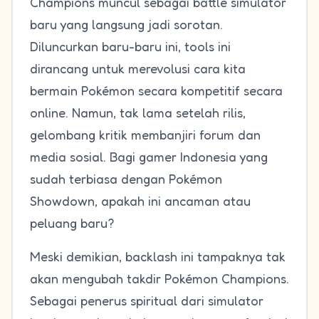
Champions muncul sebagai battle simulator
baru yang langsung jadi sorotan.
Diluncurkan baru-baru ini, tools ini
dirancang untuk merevolusi cara kita
bermain Pokémon secara kompetitif secara
online. Namun, tak lama setelah rilis,
gelombang kritik membanjiri forum dan
media sosial. Bagi gamer Indonesia yang
sudah terbiasa dengan Pokémon
Showdown, apakah ini ancaman atau
peluang baru?
Meski demikian, backlash ini tampaknya tak
akan mengubah takdir Pokémon Champions.
Sebagai penerus spiritual dari simulator