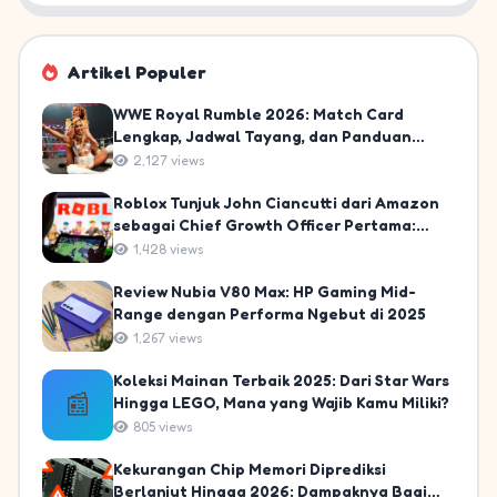
Artikel Populer
WWE Royal Rumble 2026: Match Card
Lengkap, Jadwal Tayang, dan Panduan
Nonton untuk Fans Indonesia
2,127 views
Roblox Tunjuk John Ciancutti dari Amazon
sebagai Chief Growth Officer Pertama:
Langkah Strategis Menuju 10% Pasar
1,428 views
Gaming Global
Review Nubia V80 Max: HP Gaming Mid-
Range dengan Performa Ngebut di 2025
1,267 views
Koleksi Mainan Terbaik 2025: Dari Star Wars
📰
Hingga LEGO, Mana yang Wajib Kamu Miliki?
805 views
Kekurangan Chip Memori Diprediksi
Berlanjut Hingga 2026: Dampaknya Bagi