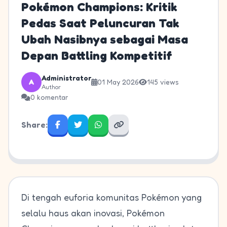
Pokémon Champions: Kritik
Pedas Saat Peluncuran Tak
Ubah Nasibnya sebagai Masa
Depan Battling Kompetitif
Administrator
A
01 May 2026
145 views
Author
0 komentar
Share:
Di tengah euforia komunitas Pokémon yang
selalu haus akan inovasi, Pokémon