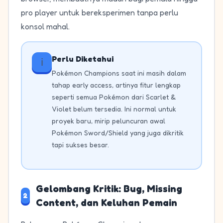
pro player untuk bereksperimen tanpa perlu
konsol mahal.
Perlu Diketahui
ℹ️
Pokémon Champions saat ini masih dalam
tahap early access, artinya fitur lengkap
seperti semua Pokémon dari Scarlet &
Violet belum tersedia. Ini normal untuk
proyek baru, mirip peluncuran awal
Pokémon Sword/Shield yang juga dikritik
tapi sukses besar.
Gelombang Kritik: Bug, Missing
2
Content, dan Keluhan Pemain