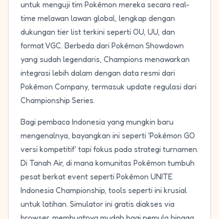
untuk menguji tim Pokémon mereka secara real-
time melawan lawan global, lengkap dengan
dukungan tier list terkini seperti OU, UU, dan
format VGC. Berbeda dari Pokémon Showdown
yang sudah legendaris, Champions menawarkan
integrasi lebih dalam dengan data resmi dari
Pokémon Company, termasuk update regulasi dari
Championship Series.
Bagi pembaca Indonesia yang mungkin baru
mengenalnya, bayangkan ini seperti 'Pokémon GO
versi kompetitif' tapi fokus pada strategi turnamen.
Di Tanah Air, di mana komunitas Pokémon tumbuh
pesat berkat event seperti Pokémon UNITE
Indonesia Championship, tools seperti ini krusial
untuk latihan. Simulator ini gratis diakses via
browser, membuatnya mudah bagi pemula hingga