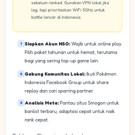
sebelum ranked. Gunakan VPN lokal jika
lag, tapi prioritaskan WiFi 5GHz untuk
battle lancar di Indonesia.
Siapkan Akun NSO:
Wajib untuk online play.
1
Pilih paket tahunan untuk hemat, terutama
bagi yang sering top-up game lain.
Gabung Komunitas Lokal:
Ikuti Pokémon
2
Indonesia Facebook Group untuk share
replay dan cari sparring partner.
Analisis Meta:
Pantau situs Smogon untuk
3
banlist terbaru, adaptasi cepat untuk naik
rank cepat.