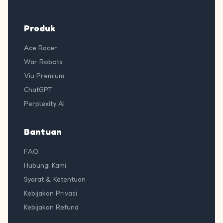
Produk
Ace Racer
War Robots
Viu Premium
ChatGPT
Perplexity AI
Bantuan
FAQ
Hubungi Kami
Syarat & Ketentuan
Kebijakan Privasi
Kebijakan Refund