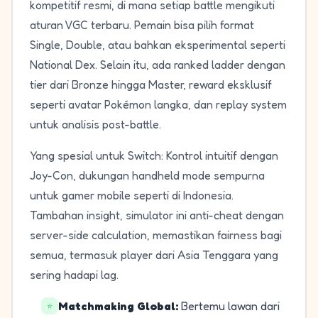
kompetitif resmi, di mana setiap battle mengikuti
aturan VGC terbaru. Pemain bisa pilih format
Single, Double, atau bahkan eksperimental seperti
National Dex. Selain itu, ada ranked ladder dengan
tier dari Bronze hingga Master, reward eksklusif
seperti avatar Pokémon langka, dan replay system
untuk analisis post-battle.
Yang spesial untuk Switch: Kontrol intuitif dengan
Joy-Con, dukungan handheld mode sempurna
untuk gamer mobile seperti di Indonesia.
Tambahan insight, simulator ini anti-cheat dengan
server-side calculation, memastikan fairness bagi
semua, termasuk player dari Asia Tenggara yang
sering hadapi lag.
Matchmaking Global:
Bertemu lawan dari
⭐