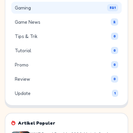
Gaming
521
Game News
2
Tips & Trik
0
Tutorial
0
Promo
0
Review
0
Update
1
Artikel Populer