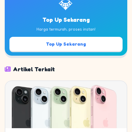
💎
Top Up Sekarang
Harga termurah, proses instan!
Top Up Sekarang
Artikel Terkait