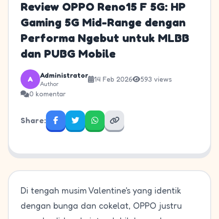
Review OPPO Reno15 F 5G: HP
Gaming 5G Mid-Range dengan
Performa Ngebut untuk MLBB
dan PUBG Mobile
Administrator
A
14 Feb 2026
593 views
Author
0 komentar
Share:
Di tengah musim Valentine's yang identik
dengan bunga dan cokelat, OPPO justru