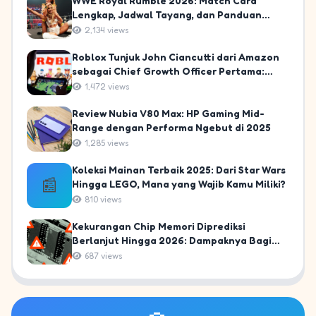
WWE Royal Rumble 2026: Match Card
Lengkap, Jadwal Tayang, dan Panduan
Nonton untuk Fans Indonesia
2,134 views
Roblox Tunjuk John Ciancutti dari Amazon
sebagai Chief Growth Officer Pertama:
Langkah Strategis Menuju 10% Pasar
1,472 views
Gaming Global
Review Nubia V80 Max: HP Gaming Mid-
Range dengan Performa Ngebut di 2025
1,285 views
Koleksi Mainan Terbaik 2025: Dari Star Wars
📰
Hingga LEGO, Mana yang Wajib Kamu Miliki?
810 views
Kekurangan Chip Memori Diprediksi
Berlanjut Hingga 2026: Dampaknya Bagi
Gamer dan PC Build Indonesia!
687 views