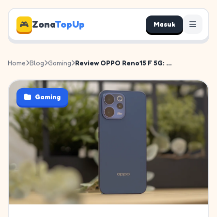
Zona
TopUp
🎮
Masuk
Home
Blog
Gaming
Review OPPO Reno15 F 5G: HP Ga...
Gaming