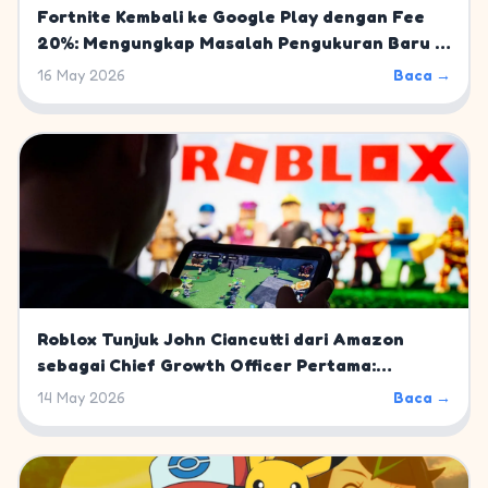
Fortnite Kembali ke Google Play dengan Fee
20%: Mengungkap Masalah Pengukuran Baru di
Mobile Gaming
16 May 2026
Baca →
Roblox Tunjuk John Ciancutti dari Amazon
sebagai Chief Growth Officer Pertama:
Langkah Strategis Menuju 10% Pasar Gaming
14 May 2026
Baca →
Global