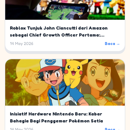
Roblox Tunjuk John Ciancutti dari Amazon
sebagai Chief Growth Officer Pertama:
Langkah Strategis Menuju 10% Pasar Gaming
14 May 2026
Baca →
Global
Inisiatif Hardware Nintendo Baru: Kabar
Bahagia Bagi Penggemar Pokémon Setia
14 May 2026
Baca →