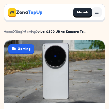
Zona
TopUp
🎮
Masuk
Home
Blog
Gaming
vivo X300 Ultra: Kamera Terbai...
Gaming