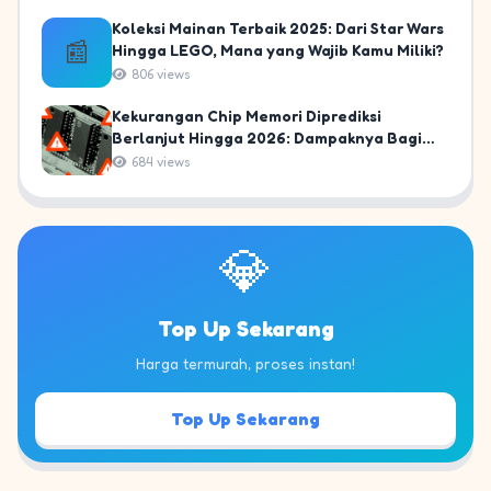
Koleksi Mainan Terbaik 2025: Dari Star Wars
📰
Hingga LEGO, Mana yang Wajib Kamu Miliki?
806 views
Kekurangan Chip Memori Diprediksi
Berlanjut Hingga 2026: Dampaknya Bagi
Gamer dan PC Build Indonesia!
684 views
💎
Top Up Sekarang
Harga termurah, proses instan!
Top Up Sekarang