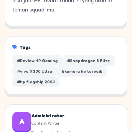
bisa jadi HP favorit tahun ini yang bikin iri
teman squad-mu.
Tags
#Review HP Gaming
#Snapdragon 8 Elite
#vivo X300 Ultra
#kamera hp terbaik
#hp flagship 2024
Administrator
A
Content Writer