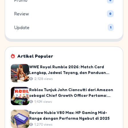
Promo
Review
0
Update
1
Artikel Populer
WWE Royal Rumble 2026: Match Card
Lengkap, Jadwal Tayang, dan Panduan
Nonton untuk Fans Indonesia
2,128 views
Roblox Tunjuk John Ciancutti dari Amazon
sebagai Chief Growth Officer Pertama:
Langkah Strategis Menuju 10% Pasar
1,434 views
Gaming Global
Review Nubia V80 Max: HP Gaming Mid-
Range dengan Performa Ngebut di 2025
1,270 views