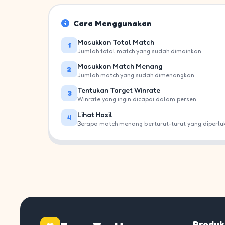
Cara Menggunakan
Masukkan Total Match
1
Jumlah total match yang sudah dimainkan
Masukkan Match Menang
2
Jumlah match yang sudah dimenangkan
Tentukan Target Winrate
3
Winrate yang ingin dicapai dalam persen
Lihat Hasil
4
Berapa match menang berturut-turut yang diperlu
Produk