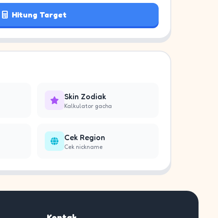
Hitung Target
Skin Zodiak
Kalkulator gacha
Cek Region
Cek nickname
Kontak