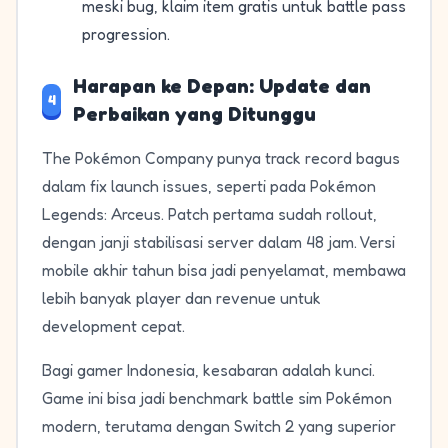
meski bug, klaim item gratis untuk battle pass
progression.
Harapan ke Depan: Update dan
4
Perbaikan yang Ditunggu
The Pokémon Company punya track record bagus
dalam fix launch issues, seperti pada Pokémon
Legends: Arceus. Patch pertama sudah rollout,
dengan janji stabilisasi server dalam 48 jam. Versi
mobile akhir tahun bisa jadi penyelamat, membawa
lebih banyak player dan revenue untuk
development cepat.
Bagi gamer Indonesia, kesabaran adalah kunci.
Game ini bisa jadi benchmark battle sim Pokémon
modern, terutama dengan Switch 2 yang superior