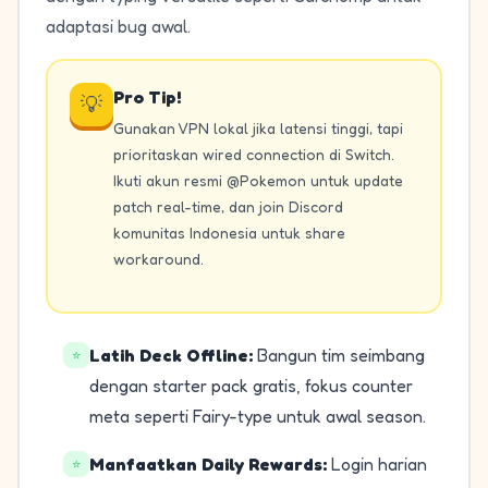
adaptasi bug awal.
Pro Tip!
💡
Gunakan VPN lokal jika latensi tinggi, tapi
prioritaskan wired connection di Switch.
Ikuti akun resmi @Pokemon untuk update
patch real-time, dan join Discord
komunitas Indonesia untuk share
workaround.
Latih Deck Offline:
Bangun tim seimbang
⭐
dengan starter pack gratis, fokus counter
meta seperti Fairy-type untuk awal season.
Manfaatkan Daily Rewards:
Login harian
⭐