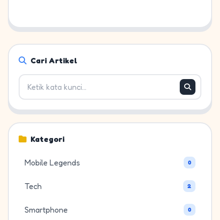
Cari Artikel
Kategori
Mobile Legends
0
Tech
2
Smartphone
0