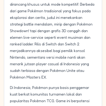
dirancang khusus untuk mode kompetitif. Berbeda
dari game Pokémon tradisional yang fokus pada
eksplorasi dan cerita, judul ini menekankan
strategi battle mendalam, mirip dengan Pokémon
Showdown! tapi dengan grafis 3D canggih dan
elemen live-service seperti event musiman dan
ranked ladder. Rilis di Switch dan Switch 2
menjadikannya aksesibel bagi pemilik konsol
Nintendo, sementara versi mobile nanti akan
menarik jutaan player casual di Indonesia yang
sudah terbiasa dengan Pokémon Unite atau
Pokémon Masters EX.
Di Indonesia, Pokémon punya basis penggemar
kuat berkat komunitas turnamen lokal dan
popularitas Pokémon TCG. Game ini berpotensi