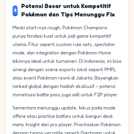
Potensi Besar untuk Kompetitif
3
Pokémon dan Tips Menunggu Fix
Meski start-nya rough, Pokémon Champions
punya fondasi kuat untuk jadi game kompetitif
utama. Fitur seperti custom rule sets, spectator
mode, dan integration dengan Pokémon Home
bikinnya ideal untuk turnamen. Di Indonesia, ini bisa
sinergi dengan scene esports lokal seperti PMPL
atau event Pokémon resmi di Jakarta. Bayangkan
ranked global dengan hadiah eksklusif – potensi
monetisasi battle pass juga adil untuk F2P player.
Sementara menunggu update, fokus pada mode
offline atau practice battles untuk bangun deck
meta. Insight dari pro player: Prioritaskan Pokémon
dengan typing versatile seperti Garchomp untuk