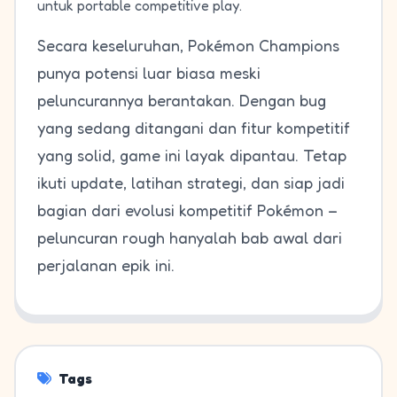
untuk portable competitive play.
Secara keseluruhan, Pokémon Champions
punya potensi luar biasa meski
peluncurannya berantakan. Dengan bug
yang sedang ditangani dan fitur kompetitif
yang solid, game ini layak dipantau. Tetap
ikuti update, latihan strategi, dan siap jadi
bagian dari evolusi kompetitif Pokémon –
peluncuran rough hanyalah bab awal dari
perjalanan epik ini.
Tags