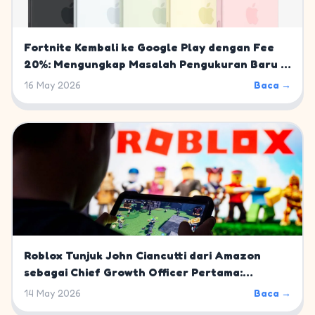
Fortnite Kembali ke Google Play dengan Fee
20%: Mengungkap Masalah Pengukuran Baru di
Mobile Gaming
16 May 2026
Baca →
Roblox Tunjuk John Ciancutti dari Amazon
sebagai Chief Growth Officer Pertama:
Langkah Strategis Menuju 10% Pasar Gaming
14 May 2026
Baca →
Global