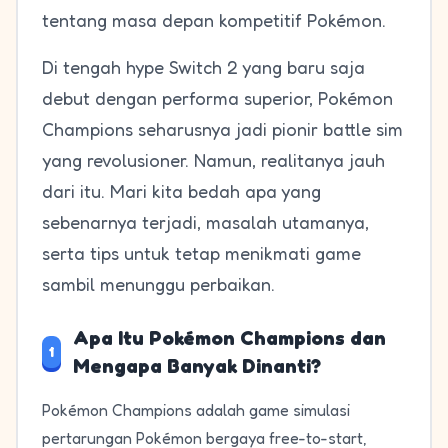
tentang masa depan kompetitif Pokémon.
Di tengah hype Switch 2 yang baru saja
debut dengan performa superior, Pokémon
Champions seharusnya jadi pionir battle sim
yang revolusioner. Namun, realitanya jauh
dari itu. Mari kita bedah apa yang
sebenarnya terjadi, masalah utamanya,
serta tips untuk tetap menikmati game
sambil menunggu perbaikan.
Apa Itu Pokémon Champions dan
1
Mengapa Banyak Dinanti?
Pokémon Champions adalah game simulasi
pertarungan Pokémon bergaya free-to-start,