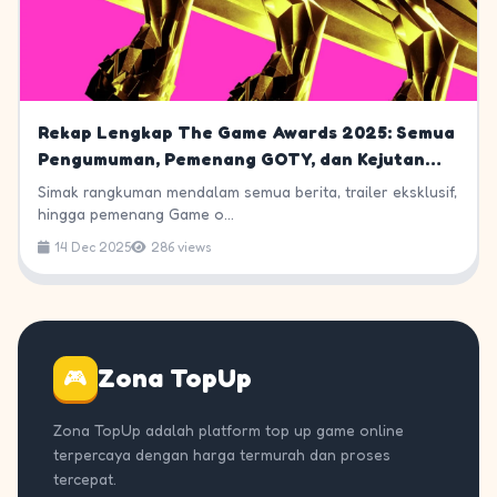
Rekap Lengkap The Game Awards 2025: Semua
Pengumuman, Pemenang GOTY, dan Kejutan
Terbesar!
Simak rangkuman mendalam semua berita, trailer eksklusif,
hingga pemenang Game o...
14 Dec 2025
286 views
Zona TopUp
🎮
Zona TopUp adalah platform top up game online
terpercaya dengan harga termurah dan proses
tercepat.